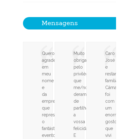
Mensagens
Quero
Muito
Caro
agradecer
obrigado
José
em
pelo
e
meu
privilégio
restante
nome
que
família
e
me/nos
Câmara,
da
deram
foi
empresa
de
com
que
partilhar
um
represento,
a
enorme
o
vossa
gosto
fantástico
felicidade.
que
evento
E
vivi