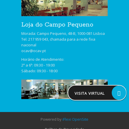
Loja do Campo Pequeno
Morada: Campo Pequeno, 48-B, 1000-081 Lisboa
Tel. 217 959 043, chamada para a rede fixa
nacional
ocav@ocav.pt
Horário de Atendimento:
2ª a 6ª: 09:30 - 19:00
Sábado: 09:30 - 18:00
VISITA VIRTUAL
Powered by
iFlexi OpenSite