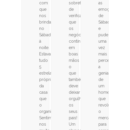
com
sobretudo
as
que
de
emoções
nos
verificar
de
brindaram
que
Sábado
no
os
e
Sábado
negócios
pude
à
continuam
uma
noite.
em
vez
Estava
boas
mais
tudo
mãos
perceber
5
o
a
estrelas,
que
genialidade
próprio
também
de
da
deve
um
casa
deixar
homem
que
orgulhosos
que
o
os
revolucionou
organizou.
seus
o
Sentimo-
pais!
mercado
nos
Um
para