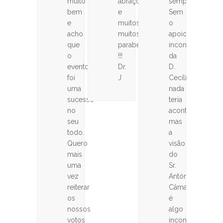
muito
abraço
sempre.
bem
e
Sem
e
muitos
o
acho
muitos
apoio
que
parabéns
incondicional
o
!!!
da
evento
Dr.
D.
foi
J
Cecília
uma
nada
sucesso
teria
no
acontecido,
seu
mas
todo.
a
Quero
visão
mais
do
uma
Sr.
vez
António
reiterar
Câmara
os
é
nossos
algo
votos
incomparável