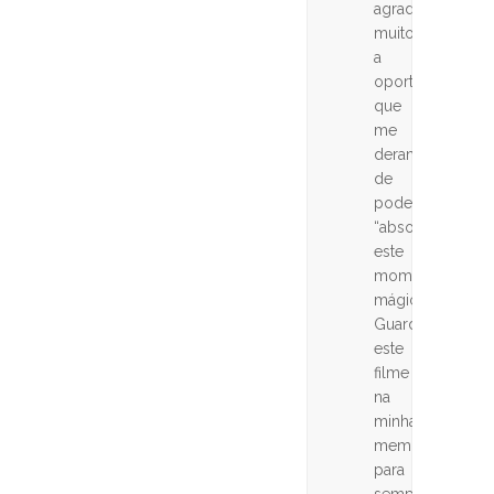
agradecer
muito
a
oportunidade
que
me
deram
de
poder
“absorver”
este
momento
mágico.
Guardarei
este
filme
na
minha
memória
para