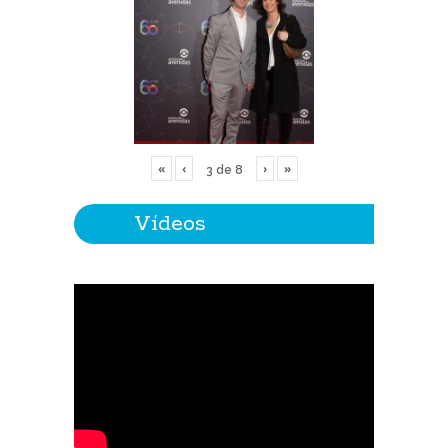
«
‹
›
»
3
de
8
Vídeos