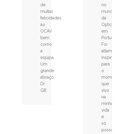
de
no
muitas
mundo
felicidades
da
ao
Optica
OCAV
em
bem
Portugal.
como
Foi
a
altamente
equipa.
inspirador
Um
para
grande
o
abraço.
momento
Dr.
que
GB
vivo
na
minha
vida
e
só
posso