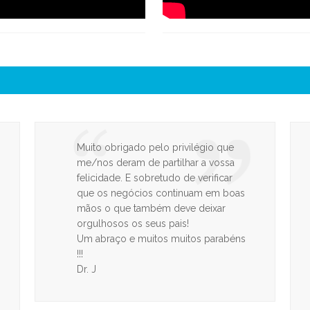
Muito obrigado pelo privilégio que
me/nos deram de partilhar a vossa
felicidade. E sobretudo de verificar
que os negócios continuam em boas
mãos o que também deve deixar
orgulhosos os seus pais!
Um abraço e muitos muitos parabéns
!!!
Dr. J