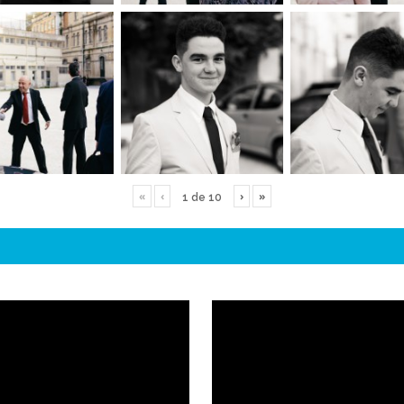
«
‹
›
»
1
de
10